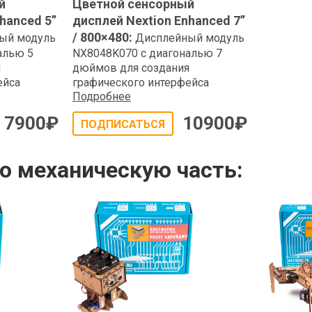
й
Цветной сенсорный
hanced 5”
дисплей Nextion Enhanced 7”
/ 800×480
:
ый модуль
Дисплейный модуль
алью 5
NX8048K070 с диагональю 7
я
дюймов для создания
ейса
графического интерфейса
Подробнее
7900
₽
10900
₽
ПОДПИСАТЬСЯ
 механическую часть: