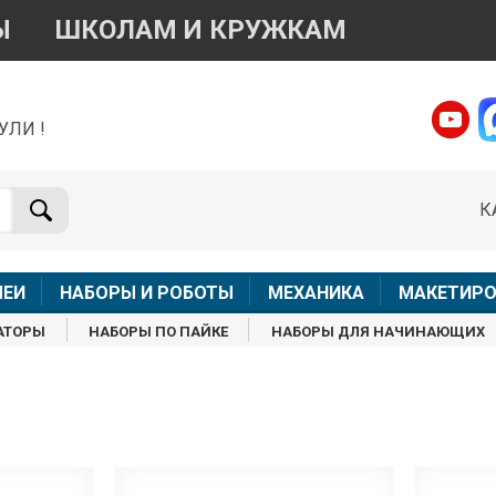
Ы
ШКОЛАМ И КРУЖКАМ
УЛИ !
о вопросам приобретения товара
Telegram
WhatsApp
К
+7 968 454 17 38
+7 968 454 17 38
Доступно общение только текстовыми сообщениями,
Офлай
вонки и аудио сообщения не обслуживаются
ЛЕИ
НАБОРЫ И РОБОТЫ
МЕХАНИКА
МАКЕТИРО
Менеджер
Менеджер
АТОРЫ
НАБОРЫ ПО ПАЙКЕ
НАБОРЫ ДЛЯ НАЧИНАЮЩИХ
shop@iarduino.ru
8 (499) 500-14-56
о техническим вопросам
Консультант