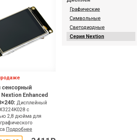
Графические
Символьные
Светодиодные
Серия Nextion
 продаже
 сенсорный
 Nextion Enhanced
20×240
:
Дисплейный
X3224K028 с
ью 2,8 дюйма для
 графического
са
Подробнее