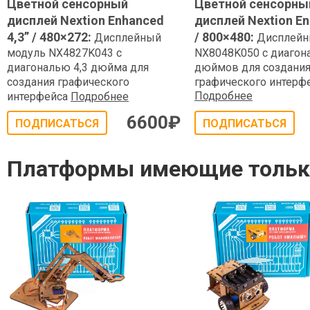
Цветной сенсорный
Цветной сенсорны
дисплей Nextion Enhanced
дисплей Nextion En
4,3” / 480×272
:
/ 800×480
:
Дисплейный
Дисплейн
модуль NX4827K043 с
NX8048K050 с диагон
диагональю 4,3 дюйма для
дюймов для создани
создания графического
графического интерф
Подробнее
интерфейса
Подробнее
6600
₽
ПОДПИСАТЬСЯ
ПОДПИСАТЬСЯ
Платформы имеющие только