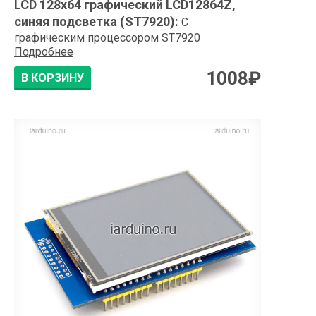
LCD 128x64 графический LCD12864Z,
синяя подсветка (ST7920)
:
С
графическим процессором ST7920
Подробнее
1008
₽
В КОРЗИНУ