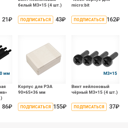
белый М3×15 (4 шт.)
micro:bit
21
₽
43
₽
162
₽
ПОДПИСАТЬСЯ
ПОДПИСАТЬСЯ
вая
Корпус для РЭА
Винт нейлоновый
ма»
90×65×36 мм
чёрный М3×15 (4 шт.)
.)
86
₽
155
₽
37
₽
ПОДПИСАТЬСЯ
ПОДПИСАТЬСЯ