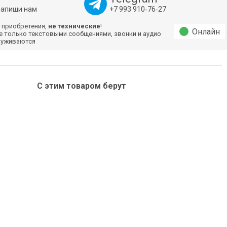
напиши нам
+7 993 910‑76‑27
 приобретения,
не технические
!
Онлайн
е только текстовыми сообщениями, звонки и аудио
луживаются
С этим товаром берут