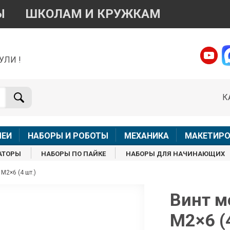
Ы
ШКОЛАМ И КРУЖКАМ
УЛИ !
о вопросам приобретения товара
Telegram
WhatsApp
К
+7 968 454 17 38
+7 968 454 17 38
Доступно общение только текстовыми сообщениями,
Онлай
вонки и аудио сообщения не обслуживаются
ЛЕИ
НАБОРЫ И РОБОТЫ
МЕХАНИКА
МАКЕТИРО
Менеджер
Менеджер
АТОРЫ
НАБОРЫ ПО ПАЙКЕ
НАБОРЫ ДЛЯ НАЧИНАЮЩИХ
shop@iarduino.ru
8 (499) 500-14-56
М2×6 (4 шт.)
о техническим вопросам
Винт м
М2×6 (
Консультант