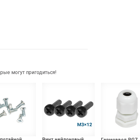
рые могут пригодиться!
 потайной
Винт нейлоновый
Гермоввод PG7