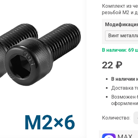
shop@iarduino.ru
Комплект из ч
резьбой М2 и 
Модификаци
Винт металл
В наличии: 69 
22 ₽
В наличии 
Доставка т
Возможен б
оформлени
Количество:
MAX