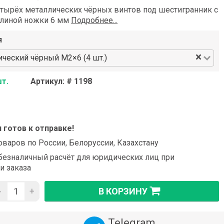
етырёх металлических чёрных винтов под шестигранник с
длиной ножки 6 мм
Подробнее...
я
×
ический чёрный М2×6 (4 шт.)
шт.
Артикул: # 1198
и готов к отправке!
оваров по России, Белоруссии, Казахстану
езналичный расчёт для юридических лиц при
и заказа
-
+
В КОРЗИНУ
Telegram