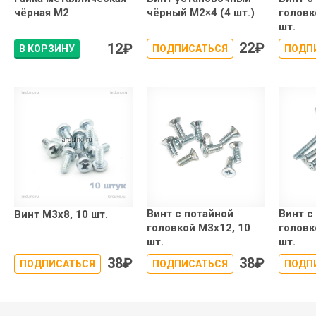
чёрная М2
чёрный М2×4 (4 шт.)
головк
шт.
22
₽
12
₽
В КОРЗИНУ
ПОДПИСАТЬСЯ
ПОДП
Винт с потайной
Винт с
Винт М3х8, 10 шт.
головкой М3х12, 10
головк
шт.
шт.
38
₽
38
₽
ПОДПИСАТЬСЯ
ПОДПИСАТЬСЯ
ПОДП