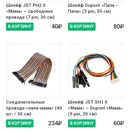
Шлейф JST PH2.0
Шлейф Dupont «Папа –
«Мама» – свободные
Папа» (3 pin, 50 см)
провода (7 pin, 30 см)
40
₽
80
₽
В КОРЗИНУ
В КОРЗИНУ
Соединительные
Шлейф JST SH1.0
провода «папа-мама» (40
«Мама» – Dupont «Мама»
шт. / 30 см)
(9 pin, 20 см)
234
₽
60
₽
В КОРЗИНУ
В КОРЗИНУ