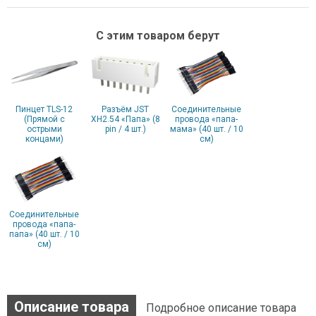
С этим товаром берут
Пинцет TLS-12
Разъём JST
Соединительные
(Прямой с
XH2.54 «Папа» (8
провода «папа-
острыми
pin / 4 шт.)
мама» (40 шт. / 10
концами)
см)
Соединительные
провода «папа-
папа» (40 шт. / 10
см)
Описание товара
Подробное описание товара