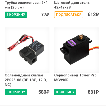
Трубка силиконовая 2×4
Шаговый двигатель
мм (20 см)
42x42x28
612
₽
77
₽
В КОРЗИНУ
ПОДПИСАТЬСЯ
Соленоидный клапан
Сервопривод Tower Pro
2P025-08 (ВР 1/4”, 12 В,
MG996R
NC)
580
₽
881
₽
В КОРЗИНУ
В КОРЗИНУ