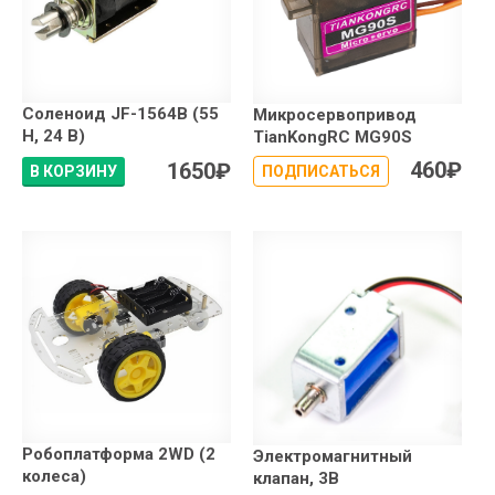
Соленоид JF-1564B (55
Микросервопривод
Н, 24 В)
TianKongRC MG90S
460
₽
1650
₽
В КОРЗИНУ
ПОДПИСАТЬСЯ
Робоплатформа 2WD (2
Электромагнитный
колеса)
клапан, 3В