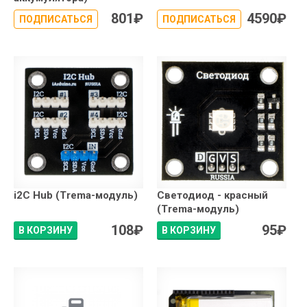
801
₽
4590
₽
ПОДПИСАТЬСЯ
ПОДПИСАТЬСЯ
i2C Hub (Trema-модуль)
Светодиод - красный
(Trema-модуль)
108
₽
95
₽
В КОРЗИНУ
В КОРЗИНУ