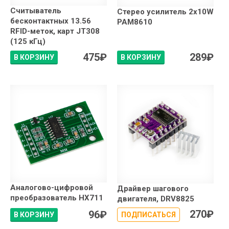
Считыватель
Стерео усилитель 2x10W
бесконтактных 13.56
PAM8610
RFID-меток, карт JT308
(125 кГц)
475
₽
289
₽
В КОРЗИНУ
В КОРЗИНУ
Аналогово-цифровой
Драйвер шагового
преобразователь HX711
двигателя, DRV8825
270
₽
96
₽
В КОРЗИНУ
ПОДПИСАТЬСЯ