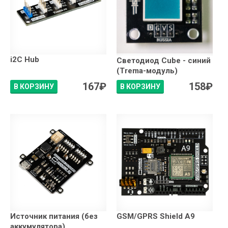
i2C Hub
Светодиод Сube - синий
(Trema-модуль)
167
₽
158
₽
В КОРЗИНУ
В КОРЗИНУ
Источник питания (без
GSM/GPRS Shield A9
аккумулятора)