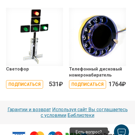
Светофор
Телефонный дисковый
номеронабиратель
531
₽
1764
₽
ПОДПИСАТЬСЯ
ПОДПИСАТЬСЯ
Гарантии и возврат
Используя сайт Вы соглашаетесь
с условями
Библиотеки
Есть вопрос?