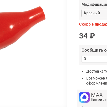
shop@iarduino.ru
Модификаци
Красный
Скоро в прод
34 ₽
Сообщить о 
Доставка т
Возможен б
оформлени
MAX
Нажми и 