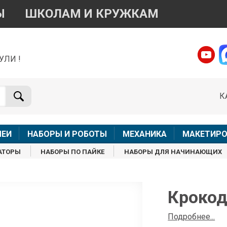
Ы
ШКОЛАМ И КРУЖКАМ
УЛИ !
о вопросам приобретения товара
Telegram
WhatsApp
К
+7 968 454 17 38
+7 968 454 17 38
Доступно общение только текстовыми сообщениями,
Офлай
вонки и аудио сообщения не обслуживаются
ЛЕИ
НАБОРЫ И РОБОТЫ
МЕХАНИКА
МАКЕТИРО
Менеджер
Менеджер
АТОРЫ
НАБОРЫ ПО ПАЙКЕ
НАБОРЫ ДЛЯ НАЧИНАЮЩИХ
shop@iarduino.ru
8 (499) 500-14-56
о техническим вопросам
Крокод
Консультант
Подробнее...