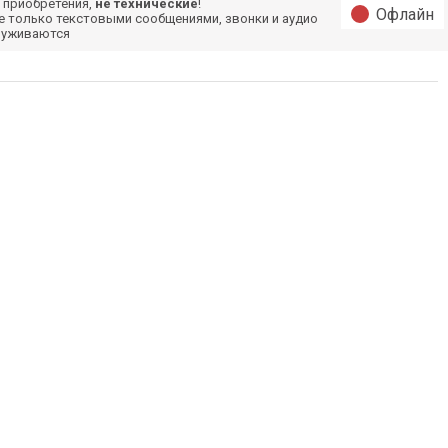
 приобретения,
не технические
!
Офлайн
е только текстовыми сообщениями, звонки и аудио
луживаются