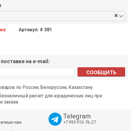
я
×
аже
Артикул: # 381
поставке на e-mail:
СООБЩИТЬ
оваров по России, Белоруссии, Казахстану
езналичный расчёт для юридических лиц при
и заказа
Telegram
напиши нам
+7 993 910‑76‑27