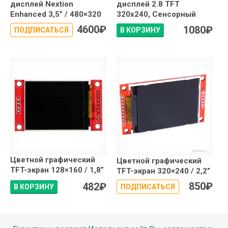
дисплей Nextion
дисплей 2.8 TFT
Enhanced 3,5” / 480×320
320x240, Сенсорный
4600
₽
1080
₽
ПОДПИСАТЬСЯ
В КОРЗИНУ
Цветной графический
Цветной графический
TFT-экран 128×160 / 1,8”
TFT-экран 320×240 / 2,2”
850
₽
482
₽
В КОРЗИНУ
ПОДПИСАТЬСЯ