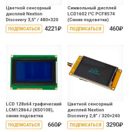
Цветной сенсорный
Символьный дисплей
дисплей Nextion
LCD1602 I²C PCF8574
Discovery 3,5” / 480×320
(Синяя подсветка)
4221
₽
460
₽
ПОДПИСАТЬСЯ
ПОДПИСАТЬСЯ
LCD 128x64 графический
Цветной сенсорный
LCM12864J (KS0108),
дисплей Nextion
синяя подсветка
Discovery 2,8” / 320×240
660
₽
3290
₽
ПОДПИСАТЬСЯ
ПОДПИСАТЬСЯ