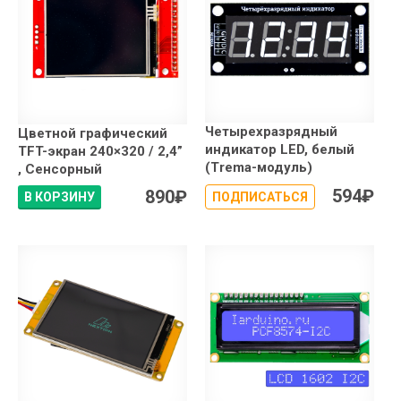
Четырехразрядный
Цветной графический
индикатор LED, белый
TFT-экран 240×320 / 2,4”
(Trema-модуль)
, Сенсорный
594
₽
890
₽
В КОРЗИНУ
ПОДПИСАТЬСЯ