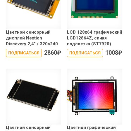
Цветной сенсорный
LCD 128x64 графический
дисплей Nextion
LCD12864Z, синяя
Discovery 2,4” / 320×240
подсветка (ST7920)
2860
₽
1008
₽
ПОДПИСАТЬСЯ
ПОДПИСАТЬСЯ
Цветной сенсорный
Цветной графический