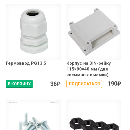
Гермоввод PG13,5
Корпус на DIN-рейку
115×90×40 мм (две
клеммных выемки)
190
₽
36
₽
В КОРЗИНУ
ПОДПИСАТЬСЯ