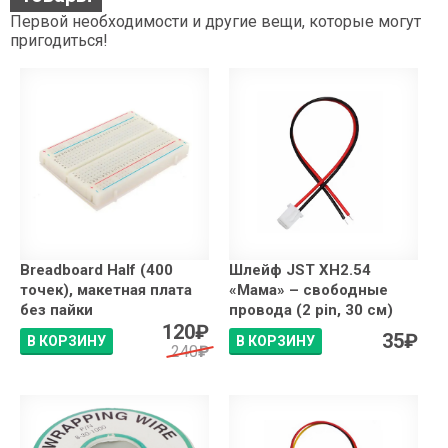
Первой необходимости и другие вещи, которые могут
пригодиться!
Breadboard Half (400
Шлейф JST XH2.54
точек), макетная плата
«Мама» – свободные
без пайки
провода (2 pin, 30 см)
120
₽
35
₽
В КОРЗИНУ
В КОРЗИНУ
240
₽