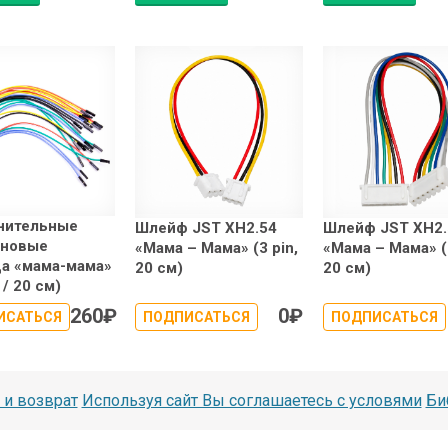
нительные
Шлейф JST XH2.54
Шлейф JST XH2.
оновые
«Мама – Мама» (3 pin,
«Мама – Мама» (7
а «мама-мама»
20 см)
20 см)
 / 20 см)
260
₽
0
₽
ИСАТЬСЯ
ПОДПИСАТЬСЯ
ПОДПИСАТЬСЯ
 и возврат
Используя сайт Вы соглашаетесь с условями
Би