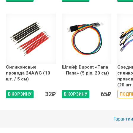
Силиконовые
Шлейф Dupont «Папа
Соеди
провода 24AWG (10
– Папа» (5 pin, 20 см)
силик
шт. / 5 см)
провод
(20 шт.
32
₽
65
₽
В КОРЗИНУ
В КОРЗИНУ
ПОДП
Гарантии