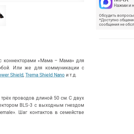
Нажми и 
Обсудить вопросы
*Доступно общени
сообщения не обс
 с коннекторами «Мама – Мама» для
бой. Или же для коммуникации c
wer Shield
,
Trema Shield Nano
и т.д.
 трёх проводов длиной 50 см. С двух
ектором BLS-3 с выходным гнездом
male». Шаг контактов в семействе