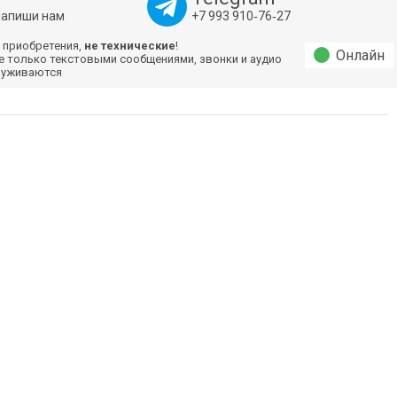
напиши нам
+7 993 910‑76‑27
 приобретения,
не технические
!
Онлайн
е только текстовыми сообщениями, звонки и аудио
луживаются