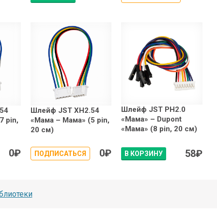
Шлейф JST PH2.0
54
Шлейф JST XH2.54
«Мама» – Dupont
 pin,
«Мама – Мама» (5 pin,
«Мама» (8 pin, 20 см)
20 см)
0
₽
0
₽
58
₽
ПОДПИСАТЬСЯ
В КОРЗИНУ
блиотеки