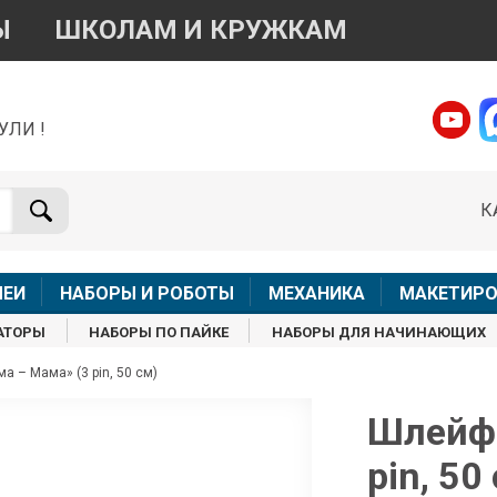
Ы
ШКОЛАМ И КРУЖКАМ
УЛИ !
о вопросам приобретения товара
Telegram
WhatsApp
К
+7 968 454 17 38
+7 968 454 17 38
Доступно общение только текстовыми сообщениями,
Онлай
вонки и аудио сообщения не обслуживаются
ЛЕИ
НАБОРЫ И РОБОТЫ
МЕХАНИКА
МАКЕТИРО
Менеджер
Менеджер
АТОРЫ
НАБОРЫ ПО ПАЙКЕ
НАБОРЫ ДЛЯ НАЧИНАЮЩИХ
shop@iarduino.ru
8 (499) 500-14-56
 – Мама» (3 pin, 50 см)
о техническим вопросам
Шлейф 
pin, 50
Консультант