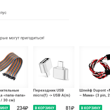
рпус
рые могут пригодиться!
нительные
Переходник USB
Шлейф Dupont «
а «папа-папа»
micro(f) -> USB A(m)
– Мама» (3 pin, 
 / 30 см)
234
₽
81
₽
ЗИНУ
В КОРЗИНУ
В КОРЗИНУ