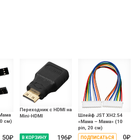
Переходник с HDMI на
Мама
Шлейф JST XH2.54
Mini-HDMI
20 см)
«Мама – Мама» (10
pin, 20 см)
0
₽
50
₽
196
₽
В КОРЗИНУ
ПОДПИСАТЬСЯ