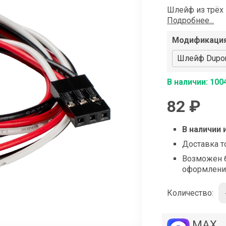
shop@iarduino.ru
Шлейф из трёх 
Подробнее...
Модификаци
Шлейф Dupont
В наличии: 100
82 ₽
В наличии 
Доставка т
Возможен б
оформлени
Количество:
MAX