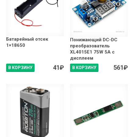
Батарейный отсек
Понижающий DC-DC
1×18650
преобразователь
XL4015E1 75W 5А с
дисплеем
41
₽
561
₽
В КОРЗИНУ
В КОРЗИНУ