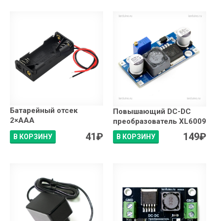
Батарейный отсек
Повышающий DC-DC
2×АAA
преобразователь XL6009
41
₽
149
₽
В КОРЗИНУ
В КОРЗИНУ