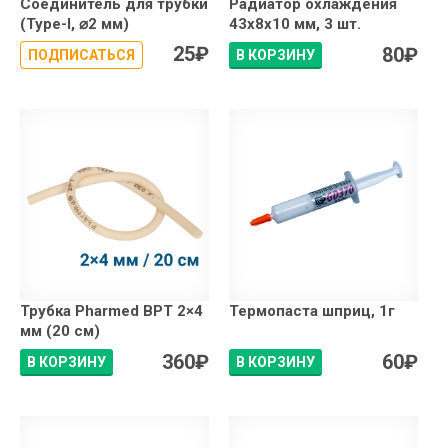
Соединитель для трубки
Радиатор охлаждения
(Type-I, ⌀2 мм)
43x8x10 мм, 3 шт.
25
₽
80
₽
ПОДПИСАТЬСЯ
В КОРЗИНУ
Трубка Pharmed BPT 2×4
Термопаста шприц, 1г
мм (20 см)
360
₽
60
₽
В КОРЗИНУ
В КОРЗИНУ