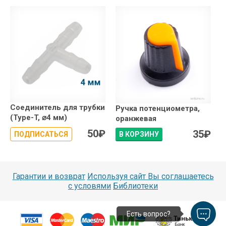
Соединитель для трубки
Ручка потенциометра,
(Type-T, ⌀4 мм)
оранжевая
50
₽
35
₽
ПОДПИСАТЬСЯ
В КОРЗИНУ
Гарантии и возврат
Используя сайт Вы соглашаетесь
с условями
Библиотеки
Есть вопрос?