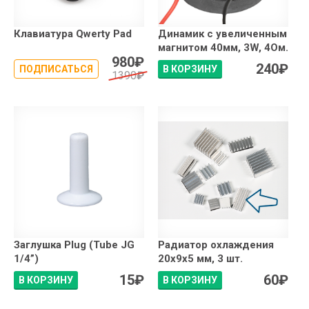
Клавиатура Qwerty Pad
Динамик с увеличенным
магнитом 40мм, 3W, 4Ом.
980
₽
240
₽
ПОДПИСАТЬСЯ
В КОРЗИНУ
1390
₽
Заглушка Plug (Tube JG
Радиатор охлаждения
1/4”)
20x9x5 мм, 3 шт.
15
₽
60
₽
В КОРЗИНУ
В КОРЗИНУ