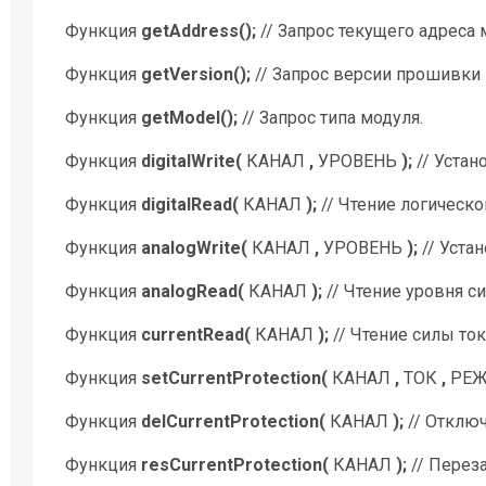
Функция
getAddress();
// Запрос текущего адреса 
Функция
getVersion();
// Запрос версии прошивки 
Функция
getModel();
// Запрос типа модуля.
Функция
digitalWrite(
КАНАЛ
,
УРОВЕНЬ
);
// Устан
Функция
digitalRead(
КАНАЛ
);
// Чтение логическо
Функция
analogWrite(
КАНАЛ
,
УРОВЕНЬ
);
// Уста
Функция
analogRead(
КАНАЛ
);
// Чтение уровня с
Функция
currentRead(
КАНАЛ
);
// Чтение силы ток
Функция
setCurrentProtection(
КАНАЛ
,
ТОК
,
РЕ
Функция
delCurrentProtection(
КАНАЛ
);
// Отклю
Функция
resCurrentProtection(
КАНАЛ
);
// Перез