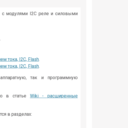
ть с модулями I2C реле и силовыми
.
 тока, I2C, Flash
.
 тока, I2C, Flash
.
аппаратную, так и программную
но в статье
Wiki - расширенные
ся в разделах: