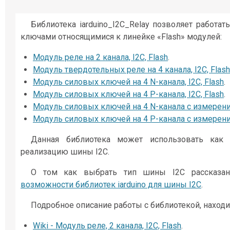
Библиотека iarduino_I2C_Relay позволяет работа
ключами относящимися к линейке «Flash» модулей:
Модуль реле на 2 канала, I2C, Flash
.
Модуль твердотельных реле на 4 канала, I2C, Flash
Модуль силовых ключей на 4 N-канала, I2C, Flash
.
Модуль силовых ключей на 4 P-канала, I2C, Flash
.
Модуль силовых ключей на 4 N-канала с измерением
Модуль силовых ключей на 4 P-канала с измерением
Данная библиотека может использовать как 
реализацию шины I2C.
О том как выбрать тип шины I2C рассказа
возможности библиотек iarduino для шины I2C
.
Подробное описание работы с библиотекой, находит
Wiki - Модуль реле, 2 канала, I2C, Flash
.