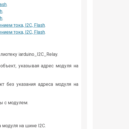
lash
.
sh
.
sh
.
ием тока, I2C, Flash
.
ием тока, I2C, Flash
.
иотеку iarduino_I2C_Relay.
объект, указывая адрес модуля на
кт без указания адреса модуля на
ы с модулем.
 модуля на шине I2C.