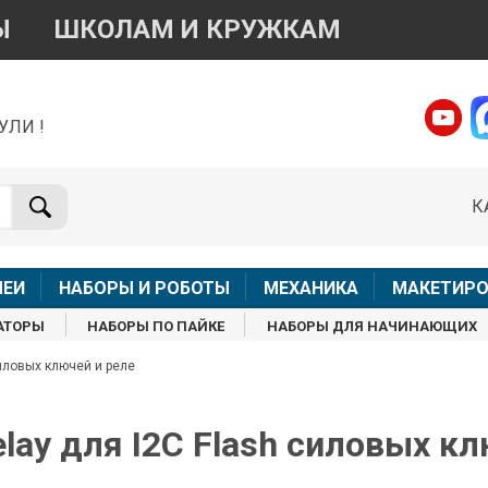
Ы
ШКОЛАМ И КРУЖКАМ
УЛИ !
о вопросам приобретения товара
Telegram
WhatsApp
К
+7 968 454 17 38
+7 968 454 17 38
Доступно общение только текстовыми сообщениями,
Онлай
вонки и аудио сообщения не обслуживаются
ЛЕИ
НАБОРЫ И РОБОТЫ
МЕХАНИКА
МАКЕТИРО
Менеджер
Менеджер
АТОРЫ
НАБОРЫ ПО ПАЙКЕ
НАБОРЫ ДЛЯ НАЧИНАЮЩИХ
shop@iarduino.ru
8 (499) 500-14-56
силовых ключей и реле
о техническим вопросам
lay для I2C Flash силовых кл
Консультант