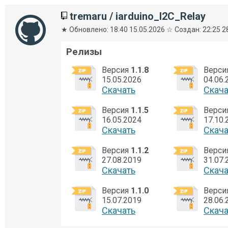
tremaru
/
iarduino_I2C_Relay
★ Обновлено: 18:40 15.05.2026 ☆ Создан: 22:25 2
Релизы
Версия
1.1.8
Верси
15.05.2026
04.06.
Cкачать
Cкача
Версия
1.1.5
Верси
16.05.2024
17.10.
Cкачать
Cкача
Версия
1.1.2
Верси
27.08.2019
31.07.
Cкачать
Cкача
Версия
1.1.0
Верси
15.07.2019
28.06.
Cкачать
Cкача