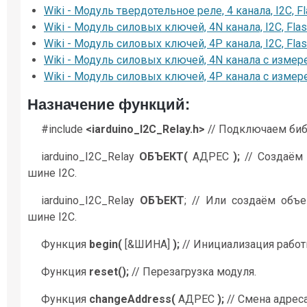
Wiki - Модуль твердотельное реле, 4 канала, I2C, F
Wiki - Модуль силовых ключей, 4N канала, I2C, Fla
Wiki - Модуль силовых ключей, 4P канала, I2C, Fla
Wiki - Модуль силовых ключей, 4N канала с измерен
Wiki - Модуль силовых ключей, 4P канала с измерен
Назначение функций:
#include
<iarduino_I2C_Relay.h>
// Подключаем библ
iarduino_I2C_Relay
ОБЪЕКТ(
АДРЕС
);
// Создаём 
шине I2C.
iarduino_I2C_Relay
ОБЪЕКТ
; // Или создаём объе
шине I2C.
Функция
begin(
[&ШИНА]
);
// Инициализация работ
Функция
reset();
// Перезагрузка модуля.
Функция
changeAddress(
АДРЕС
);
// Смена адреса