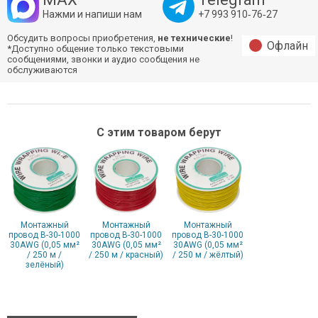
Нажми и напиши нам
+7 993 910‑76‑27
Обсудить вопросы приобретения,
не технические
!
Офлайн
*Доступно общение только текстовыми
сообщениями, звонки и аудио сообщения не
обслуживаются
С этим товаром берут
Монтажный
Монтажный
Монтажный
провод B-30-1000
провод B-30-1000
провод B-30-1000
30AWG (0,05 мм²
30AWG (0,05 мм²
30AWG (0,05 мм²
/ 250 м /
/ 250 м / красный)
/ 250 м / жёлтый)
зелёный)