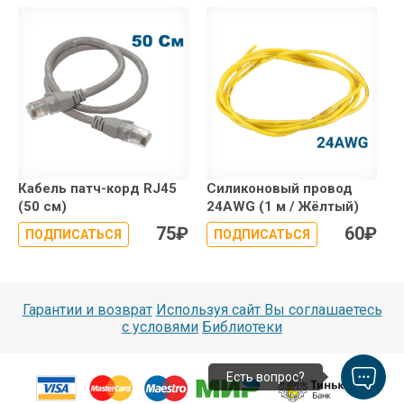
Кабель патч-корд RJ45
Силиконовый провод
(50 см)
24AWG (1 м / Жёлтый)
75
₽
60
₽
ПОДПИСАТЬСЯ
ПОДПИСАТЬСЯ
Гарантии и возврат
Используя сайт Вы соглашаетесь
с условями
Библиотеки
Есть вопрос?