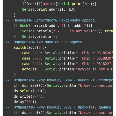
if
(
addr
[
i
]<
0x10
){
Serial
.
print
(
"0"
);}
Serial
.
print
(
addr
[
i
],
 HEX
);
}
//  Проверяем целостность найденного адреса:         
if
(
OneWire
::
crc8
(
addr
,
7
)
!=
 addr
[
7
]){
Serial
.
println
(
" - CRC is not valid!"
);
retur
}
Serial
.
println
();
//  Определяем тип чипа по его адресу:               
switch
(
addr
[
0
]){
case
0x10
:
Serial
.
println
(
"  Chip = DS18S20"
)
case
0x28
:
Serial
.
println
(
"  Chip = DS18B20"
)
case
0x22
:
Serial
.
println
(
"  Chip = DS1822"
)
default
:
Serial
.
println
(
"Device is not a DS
}
//  Отправляем чипу команду 0x44 - выполнить температ
if
(!
ds
.
reset
()){
Serial
.
println
(
"break connection"
    ds
.
select
(
addr
);
    ds
.
write
(
0x44
);
    delay
(
750
);
//  Отправляем чипу команду 0xBE - прочитать данные и
if
(!
ds
.
reset
()){
Serial
.
println
(
"break connection"