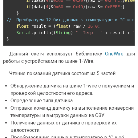
if
(
data
[
4
]&
0x60
==
0x20
){
raw 
&=
0xFFFC
;}
else
if
(
data
[
4
]&
0x60
==
0x40
){
raw 
&=
0xFFFE
;}
}
//  Преобразуем 12 бит данных к температуре в °C и вы
float
 result 
=
(
float
)
 raw 
/
16.0
;
Serial
.
println
((
String
)
"  Temp = "
+
 result 
+
"*
}
Данный скетч использует библиотеку
OneWire
для
работы с устройствами по шине 1-Wire.
Чтение показаний датчика состоит из 5 частей:
Обнаружение датчика на шине 1-wire с получением и
проверкой целостности его адреса.
Определение типа датчика.
Отправка команд датчику на выполнение конверсии
температуры и выгрузки данных из ОЗУ.
Получение данных от датчика с проверкой их
целостности.
Преобразование данных к температуре в °C и её