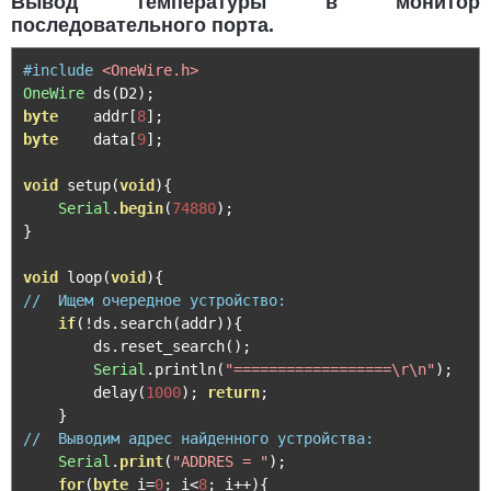
Вывод температуры в монитор
последовательного порта.
#include
<OneWire.h>
OneWire
 ds
(
D2
);
byte
    addr
[
8
];
byte
    data
[
9
];
void
 setup
(
void
){
Serial
.
begin
(
74880
);
}
void
 loop
(
void
){
//  Ищем очередное устройство:                       
if
(!
ds
.
search
(
addr
)){
        ds
.
reset_search
();
Serial
.
println
(
"==================\r\n"
);
        delay
(
1000
);
return
;
}
//  Выводим адрес найденного устройства:             
Serial
.
print
(
"ADDRES = "
);
for
(
byte
 i
=
0
;
 i
<
8
;
 i
++){