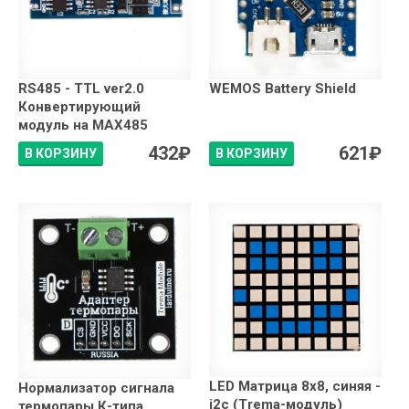
RS485 - TTL ver2.0
WEMOS Battery Shield
Конвертирующий
модуль на MAX485
432
₽
621
₽
В КОРЗИНУ
В КОРЗИНУ
LED Матрица 8x8, синяя -
Нормализатор сигнала
i2c (Trema-модуль)
термопары К-типа,