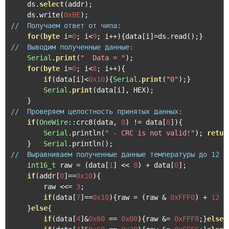
    ds
.
select
(
addr
);
    ds
.
write
(
0xBE
);
//  Получаем ответ от чипа:                          
for
(
byte
 i
=
0
;
 i
<
9
;
 i
++){
data
[
i
]=
ds
.
read
();}
//  Выводим полученные данные:                       
Serial
.
print
(
"  Data = "
);
for
(
byte
 i
=
0
;
 i
<
8
;
 i
++){
if
(
data
[
i
]<
0x10
){
Serial
.
print
(
"0"
);}
Serial
.
print
(
data
[
i
],
 HEX
);
}
//  Проверяем целостность принятых данных:           
if
(
OneWire
::
crc8
(
data
,
8
)
!=
 data
[
8
]){
Serial
.
println
(
" - CRC is not valid!"
);
retur
}
Serial
.
println
();
//  Выравниваем полученные данные температуры до 12 б
int16_t
 raw 
=
(
data
[
1
]
<<
8
)
+
 data
[
0
];
if
(
addr
[
0
]==
0x10
){
        raw 
<<=
3
;
if
(
data
[
7
]==
0x10
){
raw 
=
(
raw 
&
0xFFF0
)
+
12
-
}
else
{
if
(
data
[
4
]&
0x60
==
0x00
){
raw 
&=
0xFFF8
;}
else