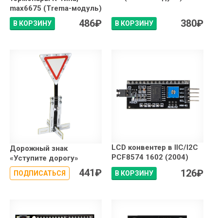
max6675 (Trema-модуль)
486
₽
380
₽
В КОРЗИНУ
В КОРЗИНУ
LCD конвентер в IIC/I2C
Дорожный знак
PCF8574 1602 (2004)
«Уступите дорогу»
441
₽
126
₽
ПОДПИСАТЬСЯ
В КОРЗИНУ