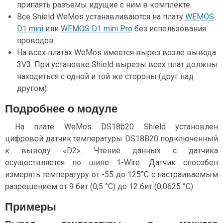
припаять разъемы идущие с ним в комплекте.
Все Shield WeMos устанавливаются на плату
WEMOS
D1 mini
или
WEMOS D1 mini Pro
без использования
проводов.
На всех платах WeMos имеется вырез возле вывода
3V3. При установке Shield вырезы всех плат должны
находиться с одной и той же стороны (друг над
другом).
Подробнее о модуле
На плате WeMos DS18b20 Shield установлен
цифровой датчик температуры DS18B20 подключённый
к выводу «D2». Чтение данных с датчика
осуществляется по шине 1-Wire. Датчик способен
измерять температуру от -55 до 125°C с настраиваемым
разрешением от 9 бит (0,5 °C) до 12 бит (0,0625 °C).
Примеры