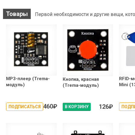
Товары
Первой необходимости и другие вещи, кото
MP3-плеер (Trema-
RFID-м
Кнопка, красная
модуль)
Mini (
(Trema-модуль)
460
₽
126
₽
ПОДПИСАТЬСЯ
В КОРЗИНУ
ПОДП