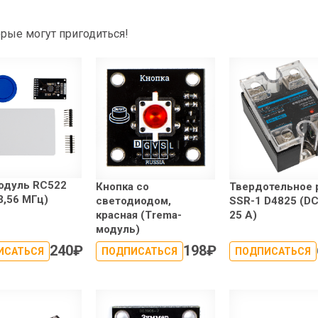
рые могут пригодиться!
одуль RC522
Кнопка со
Твердотельное 
13,56 МГц)
светодиодом,
SSR-1 D4825 (DC
красная (Trema-
25 А)
модуль)
240
₽
198
₽
ИСАТЬСЯ
ПОДПИСАТЬСЯ
ПОДПИСАТЬСЯ