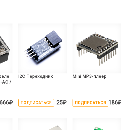
реле
I2C Переходник
Mini MP3-плеер
-AC /
666
₽
25
₽
186
₽
ПОДПИСАТЬСЯ
ПОДПИСАТЬСЯ