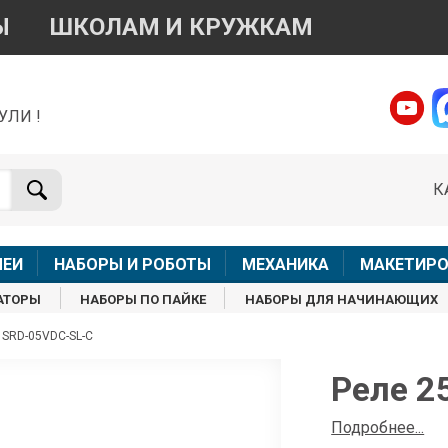
Ы
ШКОЛАМ И КРУЖКАМ
УЛИ !
о вопросам приобретения товара
Telegram
WhatsApp
К
+7 968 454 17 38
+7 968 454 17 38
Доступно общение только текстовыми сообщениями,
Офлай
вонки и аудио сообщения не обслуживаются
ЛЕИ
НАБОРЫ И РОБОТЫ
МЕХАНИКА
МАКЕТИРО
Менеджер
Менеджер
АТОРЫ
НАБОРЫ ПО ПАЙКЕ
НАБОРЫ ДЛЯ НАЧИНАЮЩИХ
shop@iarduino.ru
8 (499) 500-14-56
 SRD-05VDC-SL-C
о техническим вопросам
Реле 2
Консультант
Подробнее...