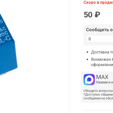
shop@iarduino.ru
Скоро в прод
50 ₽
Сообщить о 
Доставка т
Возможен б
оформлени
MAX
Нажми и 
Обсудить вопросы
*Доступно общени
сообщения не обс