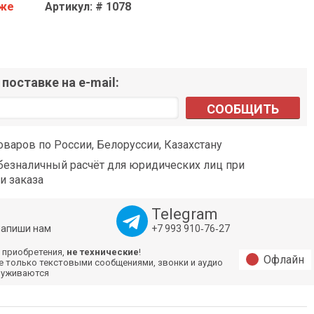
аже
Артикул: # 1078
поставке на e-mail:
СООБЩИТЬ
оваров по России, Белоруссии, Казахстану
езналичный расчёт для юридических лиц при
и заказа
Telegram
напиши нам
+7 993 910‑76‑27
 приобретения,
не технические
!
Офлайн
е только текстовыми сообщениями, звонки и аудио
луживаются