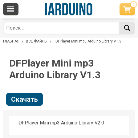
0
×
По вопросам приобретения товара
Telegram
WhatsApp
+7 968 454 17 38
+7 968 454 17 38
ГЛАВНАЯ
/
ВСЕ ФАЙЛЫ
/
DFPlayer Mini mp3 Arduino Library V1.3
*Доступно общение только текстовыми
Офлайн
сообщениями, звонки и аудио сообщения не
обслуживаются
DFPlayer Mini mp3
Менеджер
Менеджер
shop@iarduino.ru
8 (499) 500-14-56
Arduino Library V1.3
По техническим вопросам
Скачать
Консультант
shop@iarduino.ru
DFPlayer Mini mp3 Arduino Library V2.0