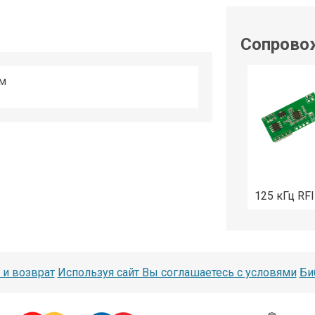
shop@iarduino.ru
Сопрово
ом
125 кГц RF
 и возврат
Используя сайт Вы соглашаетесь с условями
Би