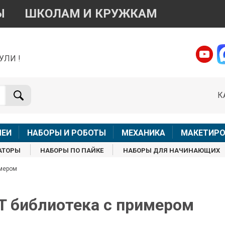
Ы
ШКОЛАМ И КРУЖКАМ
УЛИ !
о вопросам приобретения товара
Telegram
WhatsApp
К
+7 968 454 17 38
+7 968 454 17 38
Доступно общение только текстовыми сообщениями,
Офлай
вонки и аудио сообщения не обслуживаются
ЛЕИ
НАБОРЫ И РОБОТЫ
МЕХАНИКА
МАКЕТИРО
Менеджер
Менеджер
АТОРЫ
НАБОРЫ ПО ПАЙКЕ
НАБОРЫ ДЛЯ НАЧИНАЮЩИХ
shop@iarduino.ru
8 (499) 500-14-56
имером
о техническим вопросам
T библиотека с примером
Консультант