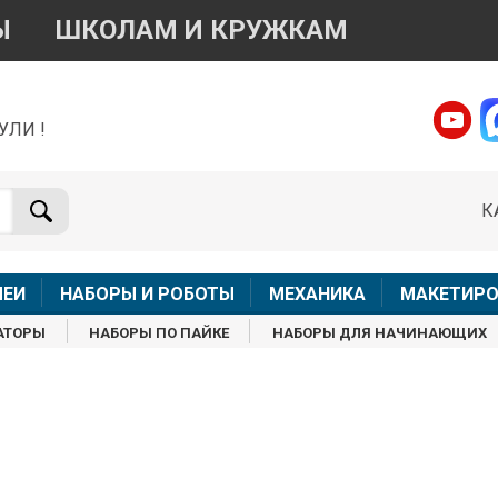
Ы
ШКОЛАМ И КРУЖКАМ
УЛИ !
о вопросам приобретения товара
Telegram
WhatsApp
К
+7 968 454 17 38
+7 968 454 17 38
Доступно общение только текстовыми сообщениями,
Офлай
вонки и аудио сообщения не обслуживаются
ЛЕИ
НАБОРЫ И РОБОТЫ
МЕХАНИКА
МАКЕТИРО
Менеджер
Менеджер
АТОРЫ
НАБОРЫ ПО ПАЙКЕ
НАБОРЫ ДЛЯ НАЧИНАЮЩИХ
shop@iarduino.ru
8 (499) 500-14-56
о техническим вопросам
Консультант