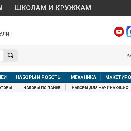
Ы
ШКОЛАМ И КРУЖКАМ
УЛИ !
о вопросам приобретения товара
Telegram
WhatsApp
К
+7 968 454 17 38
+7 968 454 17 38
Доступно общение только текстовыми сообщениями,
Офлай
вонки и аудио сообщения не обслуживаются
ЛЕИ
НАБОРЫ И РОБОТЫ
МЕХАНИКА
МАКЕТИРО
Менеджер
Менеджер
АТОРЫ
НАБОРЫ ПО ПАЙКЕ
НАБОРЫ ДЛЯ НАЧИНАЮЩИХ
shop@iarduino.ru
8 (499) 500-14-56
о техническим вопросам
Консультант