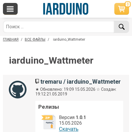
0
×
По вопросам приобретения товара
Telegram
WhatsApp
+7 968 454 17 38
+7 968 454 17 38
ГЛАВНАЯ
/
ВСЕ ФАЙЛЫ
/
iarduino_Wattmeter
*Доступно общение только текстовыми
Онлайн
сообщениями, звонки и аудио сообщения не
обслуживаются
iarduino_Wattmeter
Менеджер
Менеджер
shop@iarduino.ru
8 (499) 500-14-56
tremaru
/
iarduino_Wattmeter
По техническим вопросам
★ Обновлено: 19:09 15.05.2026 ☆ Создан:
19:12 21.05.2019
Консультант
Релизы
shop@iarduino.ru
Версия
1.0.1
15.05.2026
Cкачать