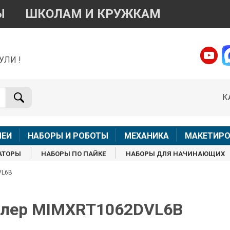
Ы
ШКОЛАМ И КРУЖКАМ
УЛИ !
о вопросам приобретения товара
Telegram
WhatsApp
К
+7 968 454 17 38
+7 968 454 17 38
Доступно общение только текстовыми сообщениями,
Офлай
вонки и аудио сообщения не обслуживаются
ЛЕИ
НАБОРЫ И РОБОТЫ
МЕХАНИКА
МАКЕТИРО
Менеджер
Менеджер
АТОРЫ
НАБОРЫ ПО ПАЙКЕ
НАБОРЫ ДЛЯ НАЧИНАЮЩИХ
shop@iarduino.ru
8 (499) 500-14-56
VL6B
о техническим вопросам
оллер MIMXRT1062DVL6B
Консультант