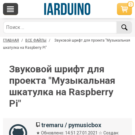
0
×
По вопросам приобретения товара
Telegram
WhatsApp
+7 968 454 17 38
+7 968 454 17 38
ГЛАВНАЯ
/
ВСЕ ФАЙЛЫ
/
Звуковой шрифт для проекта "Музыкальная
*Доступно общение только текстовыми
Онлайн
сообщениями, звонки и аудио сообщения не
шкатулка на Raspberry Pi"
обслуживаются
Менеджер
Менеджер
Звуковой шрифт для
shop@iarduino.ru
8 (499) 500-14-56
проекта "Музыкальная
По техническим вопросам
шкатулка на Raspberry
Pi"
Консультант
shop@iarduino.ru
tremaru
/
pymusicbox
★ Обновлено: 14:51 27.01.2021 ☆ Создан: