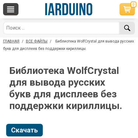
0
×
По вопросам приобретения товара
Telegram
WhatsApp
+7 968 454 17 38
+7 968 454 17 38
ГЛАВНАЯ
/
ВСЕ ФАЙЛЫ
/
Библиотека WolfCrystal для вывода русских
*Доступно общение только текстовыми
Офлайн
сообщениями, звонки и аудио сообщения не
букв для дисплеев без поддержки кириллицы.
обслуживаются
Менеджер
Менеджер
Библиотека WolfCrystal
shop@iarduino.ru
8 (499) 500-14-56
для вывода русских
По техническим вопросам
букв для дисплеев без
поддержки кириллицы.
Консультант
shop@iarduino.ru
Скачать