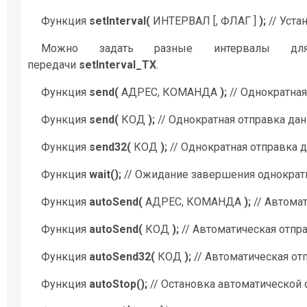
Функция
setInterval(
ИНТЕРВАЛ [, ФЛАГ ]
);
// Уста
Можно задать разные интервалы 
передачи
setInterval_TX
.
Функция
send(
АДРЕС, КОМАНДА
);
// Однократная
Функция
send(
КОД
);
// Однократная отправка дан
Функция
send32(
КОД
);
// Однократная отправка 
Функция
wait();
// Ожидание завершения однократн
Функция
autoSend(
АДРЕС, КОМАНДА
);
// Автомат
Функция
autoSend(
КОД
);
// Автоматическая отпра
Функция
autoSend32(
КОД
);
// Автоматическая от
Функция
autoStop();
// Остановка автоматической 