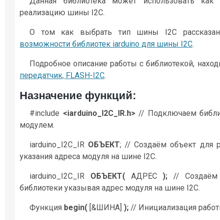
Данная библиотека может использовать как 
реализацию шины I2C.
О том как выбрать тип шины I2C рассказа
возможности библиотек iarduino для шины I2C
.
Подробное описание работы с библиотекой, наход
передатчик, FLASH-I2C
.
Назначение функций:
#include
<iarduino_I2C_IR.h>
// Подключаем библио
модулем.
iarduino_I2C_IR
ОБЪЕКТ
; // Создаём объект для
указания адреса модуля на шине I2C.
iarduino_I2C_IR
ОБЪЕКТ(
АДРЕС
);
// Создаём
библиотеки указывая адрес модуля на шине I2C.
Функция
begin(
[&ШИНА]
);
// Инициализация работ