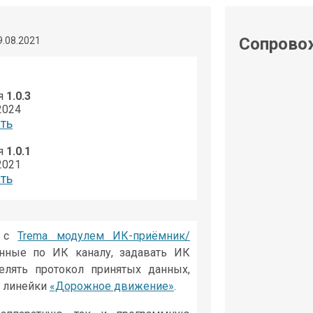
shop@iarduino.ru
Сопрово
9.08.2021
я
1.0.3
2024
ть
я
1.0.1
2021
ть
ь с
Trema модулем ИК-приёмник/
анные по ИК каналу, задавать ИК
елять протокол принятых данных,
й линейки
«Дорожное движение»
.