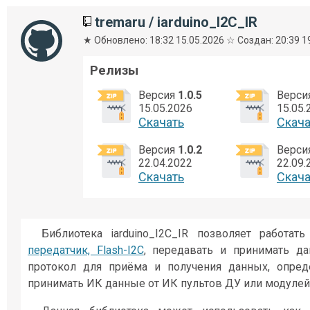
tremaru
/
iarduino_I2C_IR
★ Обновлено: 18:32 15.05.2026 ☆ Создан: 20:39 1
Релизы
Версия
1.0.5
Верси
15.05.2026
15.05.
Cкачать
Cкача
Версия
1.0.2
Верси
22.04.2022
22.09.
Cкачать
Cкача
Библиотека iarduino_I2C_IR позволяет работат
передатчик, Flash-I2C
, передавать и принимать д
протокол для приёма и получения данных, опред
принимать ИК данные от ИК пультов ДУ или модуле