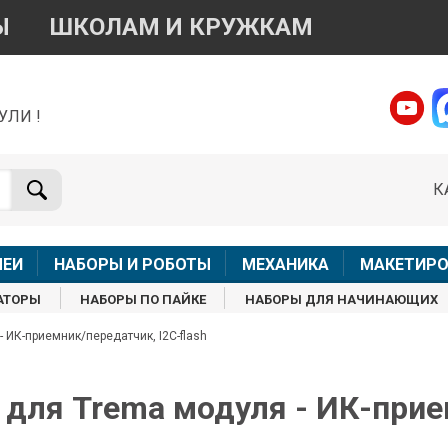
Ы
ШКОЛАМ И КРУЖКАМ
УЛИ !
о вопросам приобретения товара
Telegram
WhatsApp
К
+7 968 454 17 38
+7 968 454 17 38
Доступно общение только текстовыми сообщениями,
Офлай
вонки и аудио сообщения не обслуживаются
ЛЕИ
НАБОРЫ И РОБОТЫ
МЕХАНИКА
МАКЕТИРО
Менеджер
Менеджер
АТОРЫ
НАБОРЫ ПО ПАЙКЕ
НАБОРЫ ДЛЯ НАЧИНАЮЩИХ
shop@iarduino.ru
8 (499) 500-14-56
- ИК-приемник/передатчик, I2C-flash
о техническим вопросам
R для Trema модуля - ИК-прие
Консультант