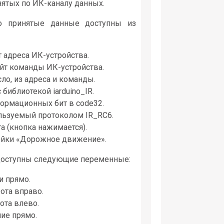
нятых по ИК-каналу данных.
 то принятые данные доступны из
 адреса ИК-устройства.
йт команды ИК-устройства.
ло, из адреса и команды.
библиотекой iarduino_IR.
ормационных бит в code32.
льзуемый протоколом IR_RC6.
а (кнопка нажимается).
ейки «Дорожное движение».
о доступны следующие переменные:
и прямо.
ота вправо.
ота влево.
ие прямо.