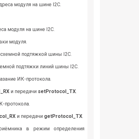
дреса модуля на шине I2C.
са модуля на шине I2C.
вки модуля.
исхемной подтяжкой шины I2C.
хемной подтяжки линий шины I2C.
казание ИК-протокола.
l_RX
и передачи
setProtocol_TX
.
К-протокола.
col_RX
и передачи
getProtocol_TX
.
риёмника в режим определения