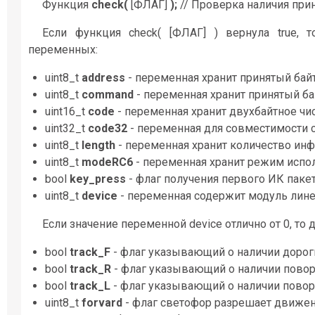
Функция
check(
[ФЛАГ]
);
// Проверка наличия при
Если функция check( [ФЛАГ] ) вернула true,
переменных:
uint8_t
address
- переменная хранит принятый байт
uint8_t
command
- переменная хранит принятый ба
uint16_t
code
- переменная хранит двухбайтное чис
uint32_t
code32
- переменная для совместимости с 
uint8_t
length
- переменная хранит количество инф
uint8_t
modeRC6
- переменная хранит режим испо
bool
key_press
- флаг получения первого ИК пакет
uint8_t
device
- переменная содержит модуль лин
Если значение переменной device отлично от 0, т
bool
track_F
- флаг указывающий о наличии дорог
bool
track_R
- флаг указывающий о наличии повор
bool
track_L
- флаг указывающий о наличии повор
uint8_t
forvard
- флаг светофор разрешает движен