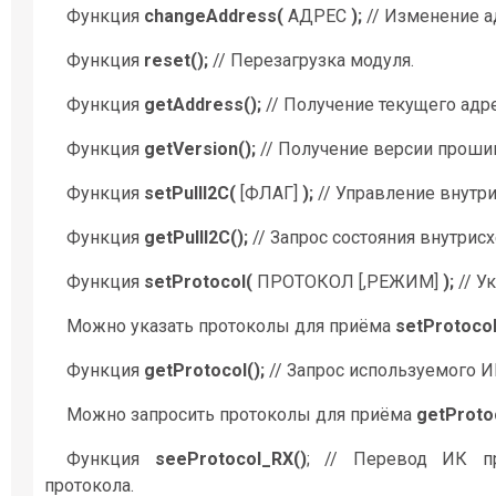
Функция
changeAddress(
АДРЕС
);
// Изменение а
Функция
reset();
// Перезагрузка модуля.
Функция
getAddress();
// Получение текущего адре
Функция
getVersion();
// Получение версии проши
Функция
setPullI2C(
[ФЛАГ]
);
// Управление внутр
Функция
getPullI2C();
// Запрос состояния внутрис
Функция
setProtocol(
ПРОТОКОЛ [,РЕЖИМ]
);
// У
Можно указать протоколы для приёма
setProtoco
Функция
getProtocol();
// Запрос используемого И
Можно запросить протоколы для приёма
getProto
Функция
seeProtocol_RX()
; // Перевод ИК п
протокола.