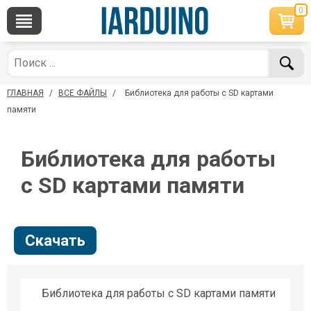
0
×
По вопросам приобретения товара
Telegram
WhatsApp
+7 968 454 17 38
+7 968 454 17 38
ГЛАВНАЯ
/
ВСЕ ФАЙЛЫ
/
Библиотека для работы с SD картами
*Доступно общение только текстовыми
Офлайн
сообщениями, звонки и аудио сообщения не
памяти
обслуживаются
Менеджер
Менеджер
Библиотека для работы
shop@iarduino.ru
8 (499) 500-14-56
с SD картами памяти
По техническим вопросам
Скачать
Консультант
shop@iarduino.ru
Библиотека для работы с SD картами памяти