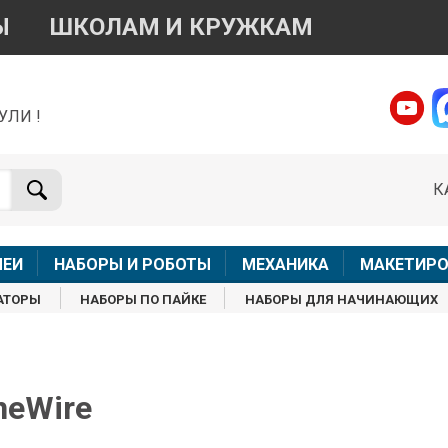
Ы
ШКОЛАМ И КРУЖКАМ
УЛИ !
о вопросам приобретения товара
Telegram
WhatsApp
К
+7 968 454 17 38
+7 968 454 17 38
Доступно общение только текстовыми сообщениями,
Офлай
вонки и аудио сообщения не обслуживаются
ЛЕИ
НАБОРЫ И РОБОТЫ
МЕХАНИКА
МАКЕТИРО
Менеджер
Менеджер
АТОРЫ
НАБОРЫ ПО ПАЙКЕ
НАБОРЫ ДЛЯ НАЧИНАЮЩИХ
shop@iarduino.ru
8 (499) 500-14-56
о техническим вопросам
neWire
Консультант