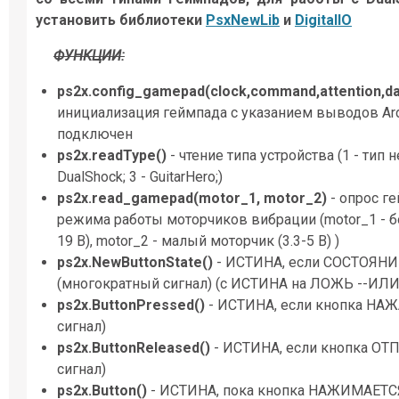
установить библиотеки
PsxNewLib
и
DigitalIO
ФУНКЦИИ:
ps2x.config_gamepad(clock,command,attention,d
инициализация геймпада с указанием выводов Ard
подключен
ps2x.readType()
- чтение типа устройства (1 - тип н
DualShock; 3 - GuitarHero;)
ps2x.read_gamepad(motor_1, motor_2)
- опрос г
режима работы моторчиков вибрации (motor_1 - б
19 В), motor_2 - малый моторчик (3.3-5 В) )
ps2x.NewButtonState()
- ИСТИНА, если СОСТОЯНИ
(многократный сигнал) (с ИСТИНА на ЛОЖЬ --ИЛ
ps2x.ButtonPressed()
- ИСТИНА, если кнопка НАЖ
сигнал)
ps2x.ButtonReleased()
- ИСТИНА, если кнопка О
сигнал)
ps2x.Button()
- ИСТИНА, пока кнопка НАЖИМАЕТС