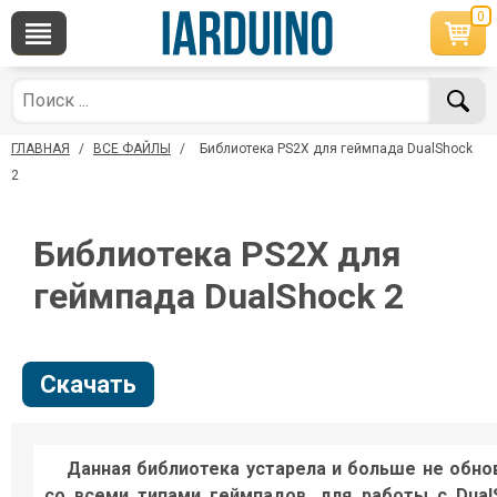
0
По вопросам приобретения товара
Telegram
Whats
+7 968 454 17 38
+7 968 45
ГЛАВНАЯ
/
ВСЕ ФАЙЛЫ
/
Библиотека PS2X для геймпада DualShock
*Доступно общение только текстовыми сообщениями, звонки и ауд
сообщения не обслуживаются
2
Менеджер
Мене
Библиотека PS2X для
shop@iarduino.ru
8 (499) 5
геймпада DualShock 2
По техническим вопросам
Консультант
Скачать
shop@iarduino.ru
Данная библиотека устарела и больше не обно
со всеми типами геймпадов, для работы с Dua