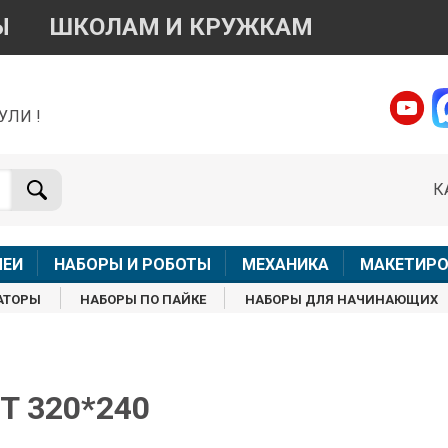
Ы
ШКОЛАМ И КРУЖКАМ
УЛИ !
о вопросам приобретения товара
Telegram
WhatsApp
К
+7 968 454 17 38
+7 968 454 17 38
Доступно общение только текстовыми сообщениями,
Онлай
вонки и аудио сообщения не обслуживаются
ЛЕИ
НАБОРЫ И РОБОТЫ
МЕХАНИКА
МАКЕТИРО
Менеджер
Менеджер
АТОРЫ
НАБОРЫ ПО ПАЙКЕ
НАБОРЫ ДЛЯ НАЧИНАЮЩИХ
shop@iarduino.ru
8 (499) 500-14-56
о техническим вопросам
FT 320*240
Консультант