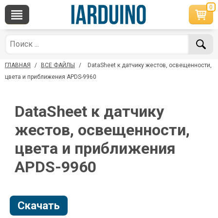
0
×
По вопросам приобретения товара
Telegram
WhatsApp
+7 968 454 17 38
+7 968 454 17 38
ГЛАВНАЯ
/
ВСЕ ФАЙЛЫ
/
DataSheet к датчику жестов, освещенности,
*Доступно общение только текстовыми
Офлайн
сообщениями, звонки и аудио сообщения не
цвета и приближения APDS-9960
обслуживаются
Менеджер
Менеджер
DataSheet к датчику
shop@iarduino.ru
8 (499) 500-14-56
жестов, освещенности,
По техническим вопросам
цвета и приближения
APDS-9960
Консультант
shop@iarduino.ru
Скачать