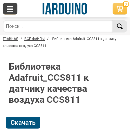
0
×
По вопросам приобретения товара
Telegram
WhatsApp
+7 968 454 17 38
+7 968 454 17 38
ГЛАВНАЯ
/
ВСЕ ФАЙЛЫ
/
Библиотека Adafruit_CCS811 к датчику
*Доступно общение только текстовыми
Офлайн
сообщениями, звонки и аудио сообщения не
качества воздуха CCS811
обслуживаются
Менеджер
Менеджер
Библиотека
shop@iarduino.ru
8 (499) 500-14-56
Adafruit_CCS811 к
По техническим вопросам
датчику качества
воздуха CCS811
Консультант
shop@iarduino.ru
Скачать