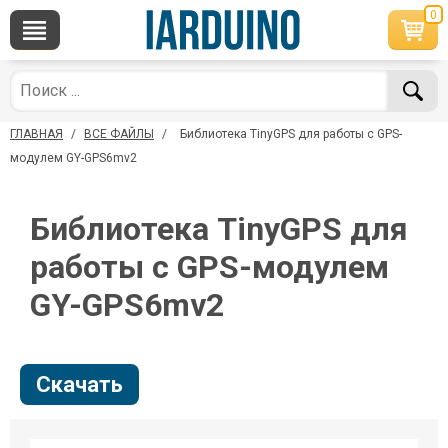
0
×
По вопросам приобретения товара
Telegram
WhatsApp
+7 968 454 17 38
+7 968 454 17 38
ГЛАВНАЯ
/
ВСЕ ФАЙЛЫ
/
Библиотека TinyGPS для работы с GPS-
*Доступно общение только текстовыми
Офлайн
сообщениями, звонки и аудио сообщения не
модулем GY-GPS6mv2
обслуживаются
Менеджер
Менеджер
Библиотека TinyGPS для
shop@iarduino.ru
8 (499) 500-14-56
работы с GPS-модулем
По техническим вопросам
GY-GPS6mv2
Консультант
shop@iarduino.ru
Скачать