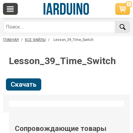
0
×
По вопросам приобретения товара
Telegram
WhatsApp
+7 968 454 17 38
+7 968 454 17 38
ГЛАВНАЯ
/
ВСЕ ФАЙЛЫ
/
Lesson_39_Time_Switch
*Доступно общение только текстовыми
Офлайн
сообщениями, звонки и аудио сообщения не
обслуживаются
Lesson_39_Time_Switch
Менеджер
Менеджер
shop@iarduino.ru
8 (499) 500-14-56
Скачать
По техническим вопросам
Консультант
shop@iarduino.ru
Сопровождающие товары