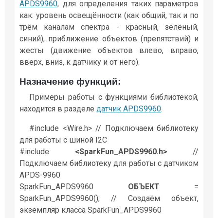
APDS9960
, для определения таких параметров
как: уровень освещённости (как общий, так и по
трём каналам спектра - красный, зелёный,
синий), приближение объектов (препятствий) и
жесты (движение объектов влево, вправо,
вверх, вниз, к датчику и от него).
Назначение функций:
Примеры работы с функциями библиотекой,
находится в разделе
датчик APDS9960
.
#include <Wire.h> // Подключаем библиотеку
для работы с шиной I2C
#include
<SparkFun_APDS9960.h>
//
Подключаем библиотеку для работы с датчиком
APDS-9960
SparkFun_APDS9960
ОБЪЕКТ
=
SparkFun_APDS9960(); // Создаём объект,
экземпляр класса SparkFun_APDS9960