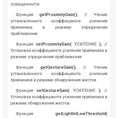
освещённости
Функция
getProximityGain();
// Чтение
установленного коэффициента усиления
приёмника в режиме определения
приближения
Функция
setProximityGain(
УСИЛЕНИЕ
);
//
Установка коэффициента усиления приёмника в
режиме определения приближения
Функция
getGestureGain();
// Чтение
установленного коэффициента усиления
приёмника в режиме обнаружения жестов
Функция
setGestureGain(
УСИЛЕНИЕ
);
//
Установка коэффициента усиления приёмника в
режиме обнаружения жестов
Функция
getLightIntLowThreshold(