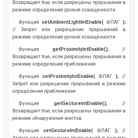
Возвращает true, если разрешены прерывания в
режиме определения уровня освещённости
Функция
setAmbientLightIntEnable(
ФЛАГ
);
// Запрет или разрешение прерываний в
режиме определения уровня освещённости
Функция
getProximityIntEnable();
//
Возвращает true, если разрешены прерывания в
режиме определения приближения
Функция
setProximityIntEnable(
ФЛАГ
);
//
Запрет или разрешение прерываний в режиме
определения приближения
Функция
getGestureIntEnable();
//
Возвращает true, если разрешены прерывания в
режиме обнаружения жестов
Функция
setGestureIntEnable(
ФЛАГ
);
//
Запрет или разрешение прерываний в режиме