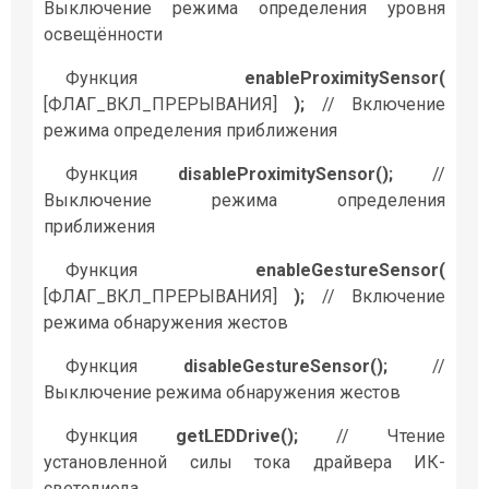
Выключение режима определения уровня
освещённости
Функция
enableProximitySensor(
[ФЛАГ_ВКЛ_ПРЕРЫВАНИЯ]
);
// Включение
режима определения приближения
Функция
disableProximitySensor();
//
Выключение режима определения
приближения
Функция
enableGestureSensor(
[ФЛАГ_ВКЛ_ПРЕРЫВАНИЯ]
);
// Включение
режима обнаружения жестов
Функция
disableGestureSensor();
//
Выключение режима обнаружения жестов
Функция
getLEDDrive();
// Чтение
установленной силы тока драйвера ИК-
светодиода