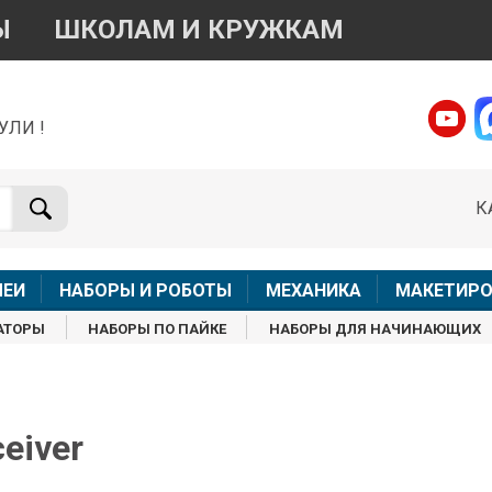
Ы
ШКОЛАМ И КРУЖКАМ
УЛИ !
о вопросам приобретения товара
Telegram
WhatsApp
К
+7 968 454 17 38
+7 968 454 17 38
Доступно общение только текстовыми сообщениями,
Офлай
вонки и аудио сообщения не обслуживаются
ЛЕИ
НАБОРЫ И РОБОТЫ
МЕХАНИКА
МАКЕТИРО
Менеджер
Менеджер
АТОРЫ
НАБОРЫ ПО ПАЙКЕ
НАБОРЫ ДЛЯ НАЧИНАЮЩИХ
shop@iarduino.ru
8 (499) 500-14-56
о техническим вопросам
eiver
Консультант