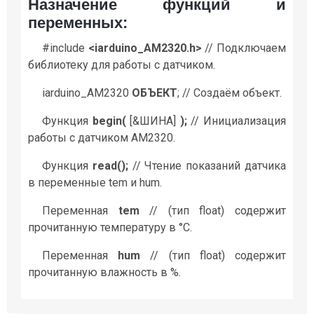
Назначение функций и
переменных:
#include
<iarduino_AM2320.h>
// Подключаем
библиотеку для работы с датчиком.
iarduino_AM2320
ОБЪЕКТ
; // Создаём объект.
Функция
begin(
[&ШИНА]
);
// Инициализация
работы с датчиком AM2320.
Функция
read();
// Чтение показаний датчика
в переменные tem и hum.
Переменная
tem
// (тип float) содержит
прочитанную температуру в °C.
Переменная
hum
// (тип float) содержит
прочитанную влажность в %.