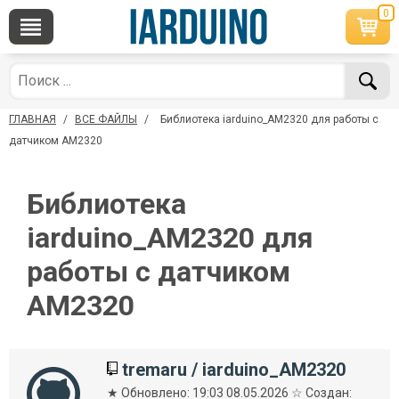
0
×
По вопросам приобретения товара
Telegram
WhatsApp
+7 968 454 17 38
+7 968 454 17 38
ГЛАВНАЯ
/
ВСЕ ФАЙЛЫ
/
Библиотека iarduino_AM2320 для работы с
*Доступно общение только текстовыми
Онлайн
сообщениями, звонки и аудио сообщения не
датчиком AM2320
обслуживаются
Менеджер
Менеджер
Библиотека
shop@iarduino.ru
8 (499) 500-14-56
iarduino_AM2320 для
По техническим вопросам
работы с датчиком
AM2320
Консультант
shop@iarduino.ru
tremaru
/
iarduino_AM2320
★ Обновлено: 19:03 08.05.2026 ☆ Создан: