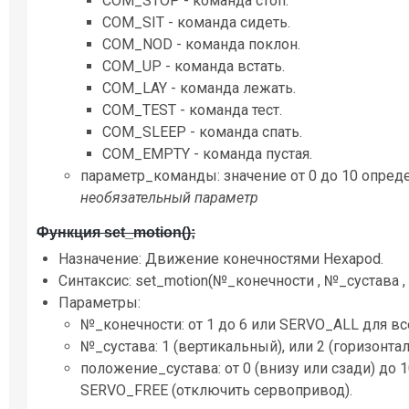
COM_STOP - команда стоп.
COM_SIT - команда сидеть.
COM_NOD - команда поклон.
COM_UP - команда встать.
COM_LAY - команда лежать.
COM_TEST - команда тест.
COM_SLEEP - команда спать.
COM_EMPTY - команда пустая.
параметр_команды: значение от 0 до 10 опред
необязательный параметр
Функция set_motion();
Назначение: Движение конечностями Hexapod.
Синтаксис: set_motion(№_конечности , №_сустава ,
Параметры:
№_конечности: от 1 до 6 или SERVO_ALL для вс
№_сустава: 1 (вертикальный), или 2 (горизонта
положение_сустава: от 0 (внизу или сзади) до 
SERVO_FREE (отключить сервопривод).