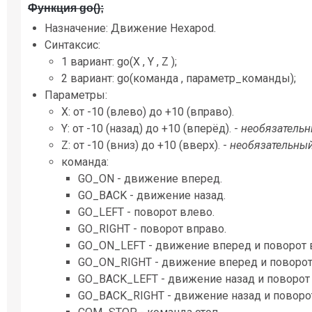
Функция go();
Назначение: Движение Hexapod.
Синтаксис:
1 вариант: go(X , Y , Z );
2 вариант: go(команда , параметр_команды);
Параметры:
X: от -10 (влево) до +10 (вправо).
Y: от -10 (назад) до +10 (вперёд). -
необязательн
Z: от -10 (вниз) до +10 (вверх). -
необязательны
команда:
GO_ON - движение вперед.
GO_BACK - движение назад.
GO_LEFT - поворот влево.
GO_RIGHT - поворот вправо.
GO_ON_LEFT - движение вперед и поворот 
GO_ON_RIGHT - движение вперед и поворот
GO_BACK_LEFT - движение назад и поворот
GO_BACK_RIGHT - движение назад и поворо