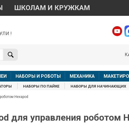
Ы
ШКОЛАМ И КРУЖКАМ
УЛИ !
о вопросам приобретения товара
Telegram
WhatsApp
К
+7 968 454 17 38
+7 968 454 17 38
Доступно общение только текстовыми сообщениями,
Офлай
вонки и аудио сообщения не обслуживаются
ЛЕИ
НАБОРЫ И РОБОТЫ
МЕХАНИКА
МАКЕТИРО
Менеджер
Менеджер
АТОРЫ
НАБОРЫ ПО ПАЙКЕ
НАБОРЫ ДЛЯ НАЧИНАЮЩИХ
shop@iarduino.ru
8 (499) 500-14-56
 роботом Hexapod
о техническим вопросам
pod для управления роботом 
Консультант