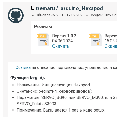
tremaru
/
iarduino_Hexapod
★ Обновлено: 23:15 17.02.2025 ☆ Создан: 18:57 2
Релизы
Версия
1.0.2
Верси
04.06.2024
15.05.
Cкачать
Cкача
Ссылка
на описание подключение, управление и к
Функция begin();
Назначение: Инициализация Hexapod.
Синтаксис: begin(тип_сервоприводов);
Параметры: SERVO_SG90, или SERVO_MG90, или S
SERVO_FutabaS3003
Примечание: Вызывается 1 раз в коде setup.