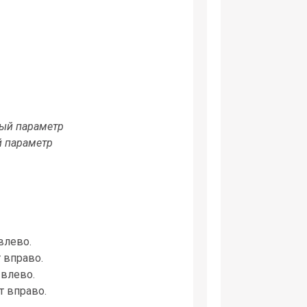
ый параметр
й параметр
влево.
 вправо.
 влево.
т вправо.