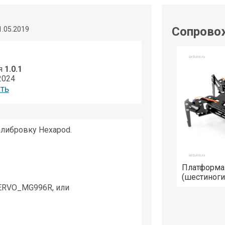
shop@iarduino.ru
Сопрово
1.05.2019
я
1.0.1
2024
ть
алибровку Hexapod.
Платформа
(шестиноги
ERVO_MG996R, или