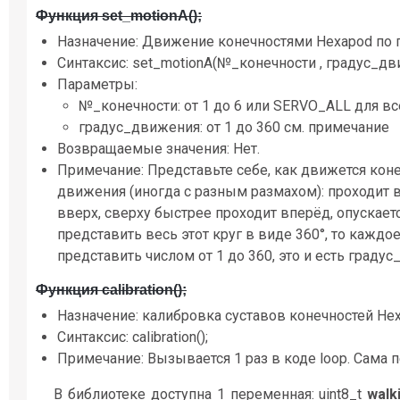
Функция set_motionA();
Назначение: Движение конечностями Hexapod по г
Синтаксис: set_motionA(№_конечности , градус_дв
Параметры:
№_конечности: от 1 до 6 или SERVO_ALL для вс
градус_движения: от 1 до 360 см. примечание
Возвращаемые значения: Нет.
Примечание: Представьте себе, как движется коне
движения (иногда с разным размахом): проходит в
вверх, сверху быстрее проходит вперёд, опускаетс
представить весь этот круг в виде 360°, то кажд
представить числом от 1 до 360, это и есть граду
Функция calibration();
Назначение: калибровка суставов конечностей Hex
Синтаксис: calibration();
Примечание: Вызывается 1 раз в коде loop. Сама 
В библиотеке доступна 1 переменная: uint8_t
walk