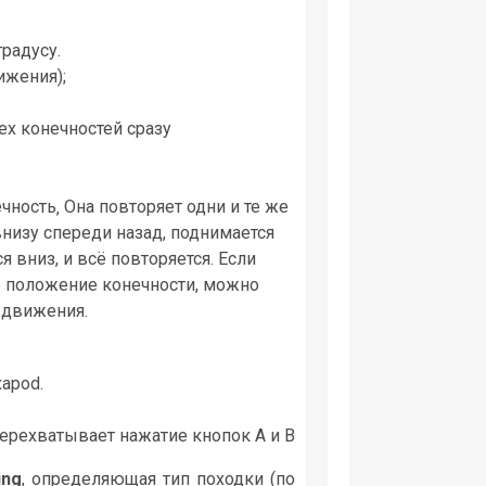
радусу.
ижения);
ех конечностей сразу
чность‚ Она повторяет одни и те же
низу спереди назад, поднимается
я вниз, и всё повторяется. Если
ое положение конечности, можно
с_движения.
apod.
перехватывает нажатие кнопок A и B
ing
, определяющая тип походки (по