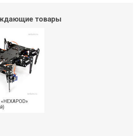
ждающие товары
 «HEXAPOD»
й)