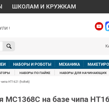
Ы
ШКОЛАМ И КРУЖКАМ
УЛИ !
о вопросам приобретения товара
Telegram
WhatsApp
К
+7 968 454 17 38
+7 968 454 17 38
Доступно общение только текстовыми сообщениями,
Офлай
вонки и аудио сообщения не обслуживаются
ЛЕИ
НАБОРЫ И РОБОТЫ
МЕХАНИКА
МАКЕТИРО
Менеджер
Менеджер
АТОРЫ
НАБОРЫ ПО ПАЙКЕ
НАБОРЫ ДЛЯ НАЧИНАЮЩИХ
shop@iarduino.ru
8 (499) 500-14-56
чипа HT1621 (holtek)
о техническим вопросам
 MC1368C на базе чипа HT162
Консультант