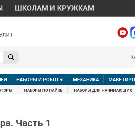
Ы
ШКОЛАМ И КРУЖКАМ
УЛИ !
о вопросам приобретения товара
Telegram
WhatsApp
К
+7 968 454 17 38
+7 968 454 17 38
Доступно общение только текстовыми сообщениями,
Офлай
вонки и аудио сообщения не обслуживаются
ЛЕИ
НАБОРЫ И РОБОТЫ
МЕХАНИКА
МАКЕТИРО
Менеджер
Менеджер
АТОРЫ
НАБОРЫ ПО ПАЙКЕ
НАБОРЫ ДЛЯ НАЧИНАЮЩИХ
shop@iarduino.ru
8 (499) 500-14-56
о техническим вопросам
ра. Часть 1
Консультант