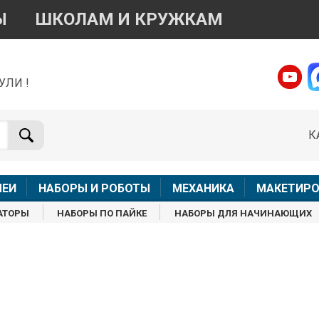
Ы
ШКОЛАМ И КРУЖКАМ
УЛИ !
о вопросам приобретения товара
Telegram
WhatsApp
К
+7 968 454 17 38
+7 968 454 17 38
Доступно общение только текстовыми сообщениями,
Офлай
вонки и аудио сообщения не обслуживаются
ЛЕИ
НАБОРЫ И РОБОТЫ
МЕХАНИКА
МАКЕТИРО
Менеджер
Менеджер
АТОРЫ
НАБОРЫ ПО ПАЙКЕ
НАБОРЫ ДЛЯ НАЧИНАЮЩИХ
shop@iarduino.ru
8 (499) 500-14-56
о техническим вопросам
Консультант