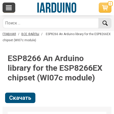
0
×
По вопросам приобретения товара
Telegram
WhatsApp
+7 968 454 17 38
+7 968 454 17 38
ГЛАВНАЯ
/
ВСЕ ФАЙЛЫ
/
ESP8266 An Arduino library for the ESP8266EX
*Доступно общение только текстовыми
Офлайн
сообщениями, звонки и аудио сообщения не
chipset (WI07c module)
обслуживаются
Менеджер
Менеджер
ESP8266 An Arduino
shop@iarduino.ru
8 (499) 500-14-56
library for the ESP8266EX
По техническим вопросам
chipset (WI07c module)
Консультант
shop@iarduino.ru
Скачать